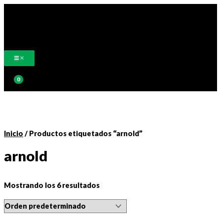
Ir
al
contenido
Buscar
Inicio
/ Productos etiquetados “arnold”
arnold
Mostrando los 6 resultados