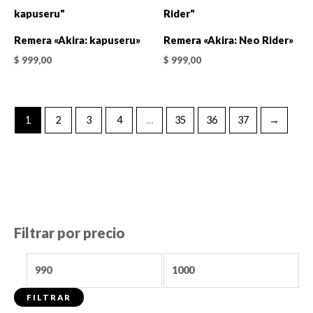
Remera «Akira: kapuseru»
Remera «Akira: Neo Rider»
$
999,00
$
999,00
1
2
3
4
…
35
36
37
→
Filtrar por precio
P
P
r
r
FILTRAR
e
e