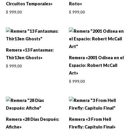
Circuitos Temporales»
Roto»
$
999,00
$
999,00
Remera «13 Fantasmas:
Thir13en Ghosts»
Remera «2001 Odisea en el
Espacio: Robert McCall
$
999,00
Art»
$
999,00
Remera «28 Días Después:
Remera «3 From Hell
Afiche»
Firefly: Capítulo Final»