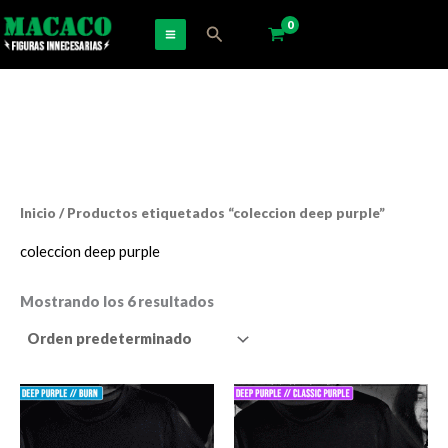
Ir
Buscar
al
contenido
Inicio
/ Productos etiquetados “coleccion deep purple”
coleccion deep purple
Mostrando los 6 resultados