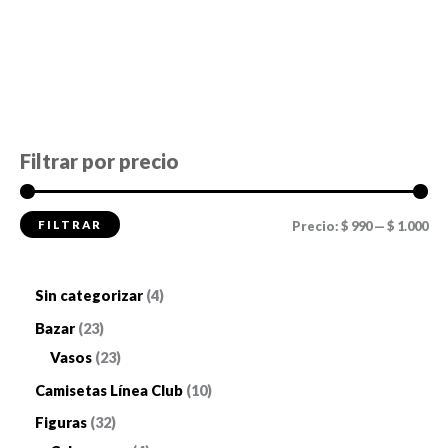
Filtrar por precio
P
P
FILTRAR
Precio:
$ 990
—
$ 1.000
r
r
e
e
4
Sin categorizar
4
c
c
p
2
Bazar
23
i
i
r
3
2
Vasos
23
o
o
o
p
3
1
Camisetas Línea Club
10
m
m
d
r
p
0
3
Figuras
32
í
á
u
o
r
p