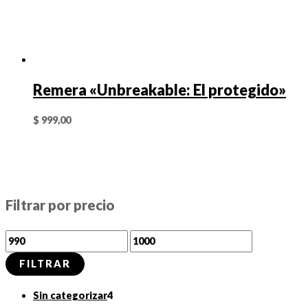
Remera «Unbreakable: El protegido»
$
999,00
Filtrar por precio
P
P
r
r
FILTRAR
e
e
4
Sin categorizar
4
c
c