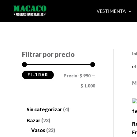
Ir
VESTIMENTA
al
contenido
Filtrar por precio
In
el
FILTRAR
P
P
Precio:
$ 990
—
M
r
r
$ 1.000
e
e
c
c
4
Sin categorizar
4
i
i
p
2
Bazar
23
Re
o
o
r
3
2
Vasos
23
E
m
m