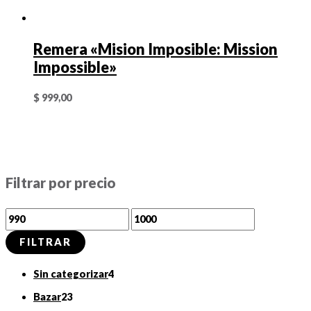
Remera «Mision Imposible: Mission
Impossible»
$
999,00
Filtrar por precio
P
P
r
r
FILTRAR
e
e
4
Sin categorizar
4
c
c
p
2
Bazar
23
i
i