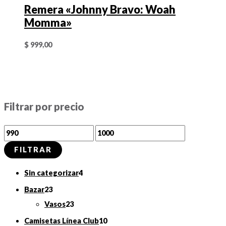
Remera «Johnny Bravo: Woah
Momma»
$
999,00
Filtrar por precio
P
P
r
r
FILTRAR
e
e
4
Sin categorizar
4
c
c
p
2
Bazar
23
i
i
r
3
2
Vasos
23
o
o
o
p
3
m
m
1
Camisetas Línea Club
10