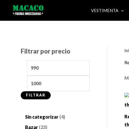
Ir
VESTIMENTA
al
contenido
Filtrar por precio
In
Re
P
P
r
r
M
e
e
c
c
FILTRAR
i
i
o
o
4
Re
Sin categorizar
4
m
m
t
p
2
Bazar
23