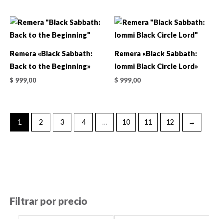
Remera «Black Sabbath:
Remera «Black Sabbath:
Back to the Beginning»
Iommi Black Circle Lord»
$
999,00
$
999,00
1
2
3
4
…
10
11
12
→
Filtrar por precio