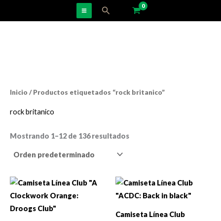
Ir
Buscar
al
contenido
Inicio
/ Productos etiquetados “rock britanico”
rock britanico
Mostrando 1–12 de 136 resultados
Camiseta Línea Club