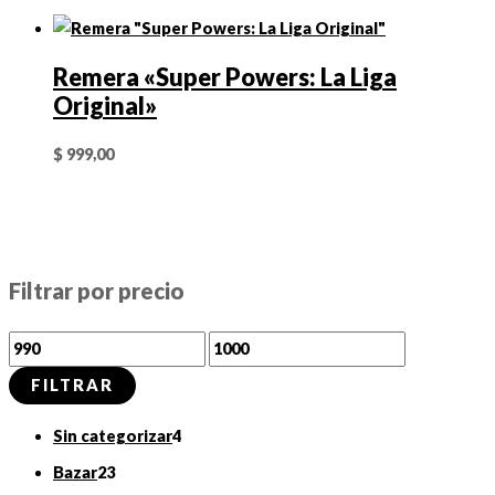
Remera «Super Powers: La Liga
Original»
$
999,00
Filtrar por precio
P
P
r
r
FILTRAR
e
e
4
Sin categorizar
4
c
c
p
2
Bazar
23
i
i