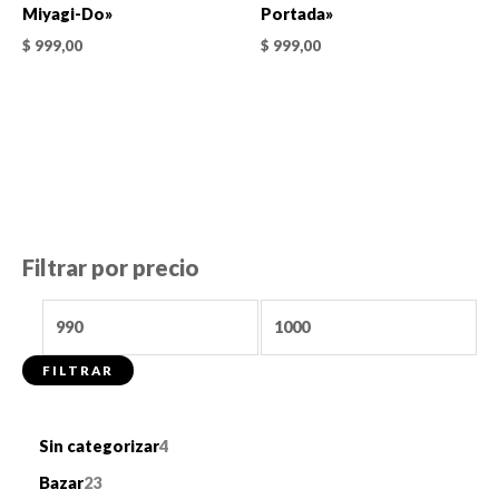
Miyagi-Do»
Portada»
$
999,00
$
999,00
Filtrar por precio
P
P
r
r
FILTRAR
e
e
c
c
4
Sin categorizar
4
i
i
p
2
o
o
Bazar
23