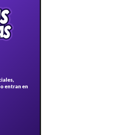
iales,
no entran en