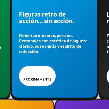
Figuras retro de
acción… sin acción.
Deberían moverse, pero no.
F
Personajes con estética de juguete
c
clásico, pose rígida y espíritu de
m
a
colección.
t
PRÓXIMAMENTE