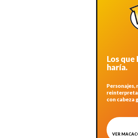
Los que
haría.
Personajes, 
reinterpret
con cabeza g
VER MACAC