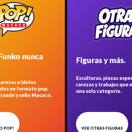
 Funko nunca
Figuras y más.
Esculturas, piezas espec
rarezas e ídolos
rarezas y trabajos que 
ados en formato pop,
una sola categoría.
rande y sello Macaco.
O POP!
VER OTRAS FIGURAS