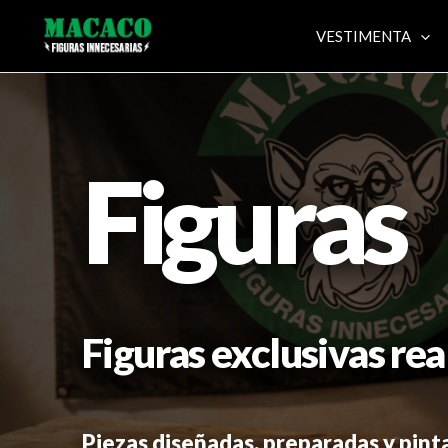
Ir
VESTIMENTA
al
contenido
Figuras
Figuras exclusivas rea
Piezas diseñadas, preparadas y pint