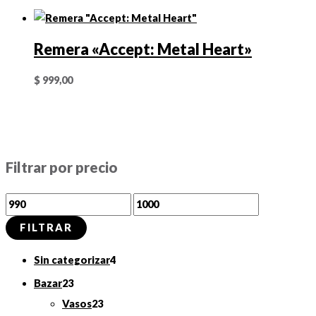
Remera «Accept: Metal Heart»
$
999,00
Filtrar por precio
P
P
r
r
FILTRAR
e
e
4
Sin categorizar
4
c
c
p
2
Bazar
23
i
i
r
3
2
Vasos
23
o
o