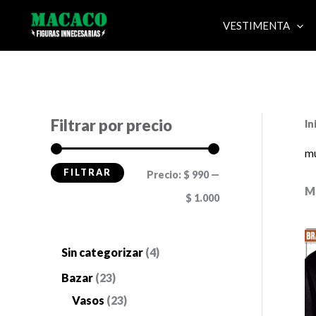
Ir
VESTIMENTA
al
contenido
Filtrar por precio
In
m
FILTRAR
P
P
Precio:
$ 990
—
M
r
r
$ 1.000
e
e
c
c
4
Sin categorizar
4
i
i
p
2
Bazar
23
o
o
r
3
2
Vasos
23
m
m