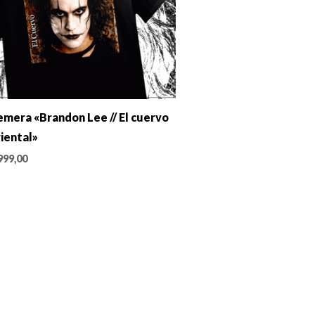
mera «Brandon Lee // El cuervo
iental»
999,00