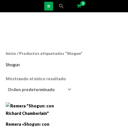
Ir
Buscar
al
contenido
Inicio
/ Productos etiquetados “Shogun”
Shogun
Mostrando el único resultado
Remera «Shogun: con