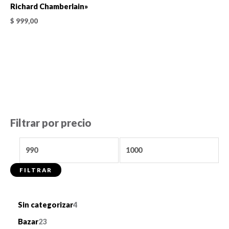
Richard Chamberlain»
$
999,00
Filtrar por precio
P
P
r
r
FILTRAR
e
e
c
c
4
Sin categorizar
4
i
i
p
2
o
o
Bazar
23