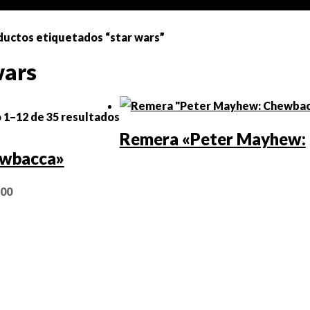
ductos etiquetados “star wars”
wars
1–12 de 35 resultados
Remera «Peter Mayhew:
wbacca»
,00