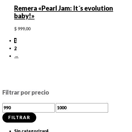
Remera «Pearl Jam: It´s evolution
baby!»
$
999,00
1
2
→
Filtrar por precio
P
P
r
r
FILTRAR
e
e
4
Sin categorizar
4