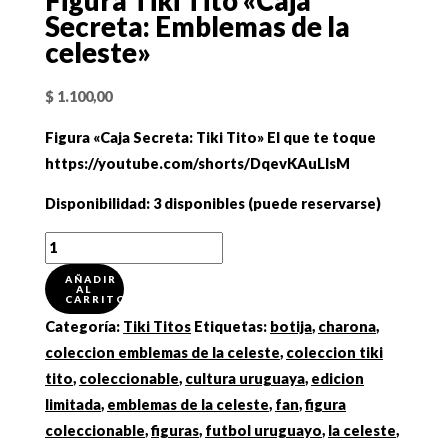
Figura Tiki Tito «Caja
Secreta: Emblemas de la
celeste»
$
1.100,00
Figura «Caja Secreta: Tiki Tito» El que te toque
https://youtube.com/shorts/DqevKAuLlsM
Disponibilidad:
3 disponibles (puede reservarse)
Figura
Tiki
AÑADIR
AL
Tito
CARRITO
"Caja
Categoría:
Tiki Titos
Etiquetas:
botija
,
charona
,
Secreta:
coleccion emblemas de la celeste
,
coleccion tiki
Emblemas
tito
,
coleccionable
,
cultura uruguaya
,
edicion
de
limitada
,
emblemas de la celeste
,
fan
,
figura
la
coleccionable
,
figuras
,
futbol uruguayo
,
la celeste
,