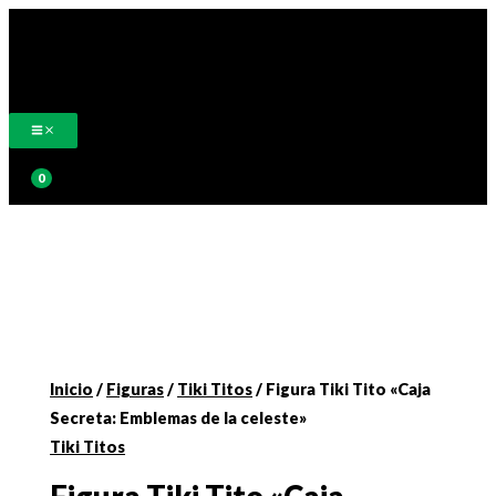
Ir
al
contenido
Buscar
Inicio
/
Figuras
/
Tiki Titos
/ Figura Tiki Tito «Caja
Secreta: Emblemas de la celeste»
Tiki Titos