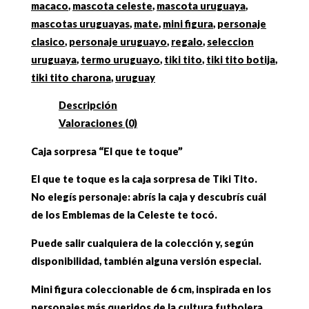
celeste"
macaco
,
mascota celeste
,
mascota uruguaya
,
cantidad
mascotas uruguayas
,
mate
,
mini figura
,
personaje
clasico
,
personaje uruguayo
,
regalo
,
seleccion
uruguaya
,
termo uruguayo
,
tiki tito
,
tiki tito botija
,
tiki tito charona
,
uruguay
Descripción
Valoraciones (0)
Caja sorpresa “El que te toque”
El que te toque es la caja sorpresa de Tiki Tito.
No elegís personaje: abrís la caja y descubrís cuál
de los Emblemas de la Celeste te tocó.
Puede salir cualquiera de la colección y, según
disponibilidad, también alguna versión especial.
Mini figura coleccionable de 6 cm, inspirada en los
personajes más queridos de la cultura futbolera