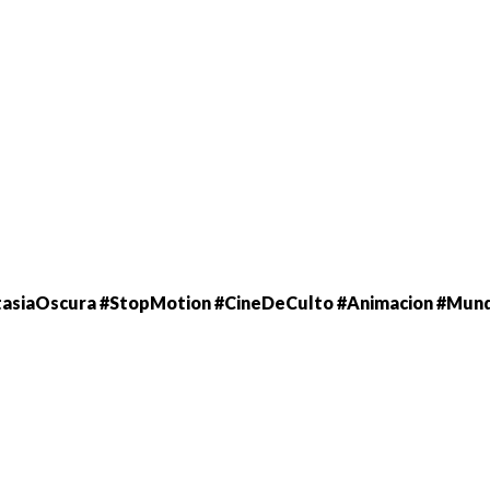
ntasiaOscura #StopMotion #CineDeCulto #Animacion #Mun