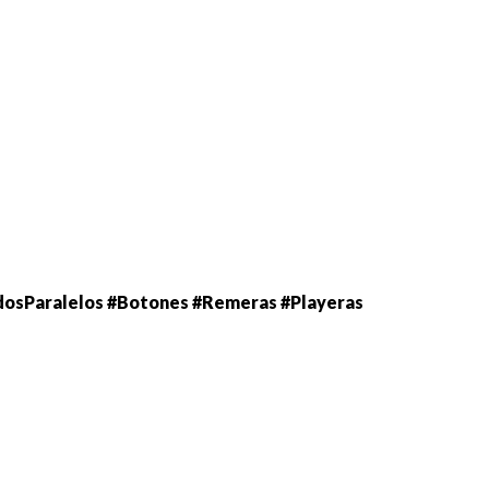
dosParalelos #Botones #Remeras #Playeras