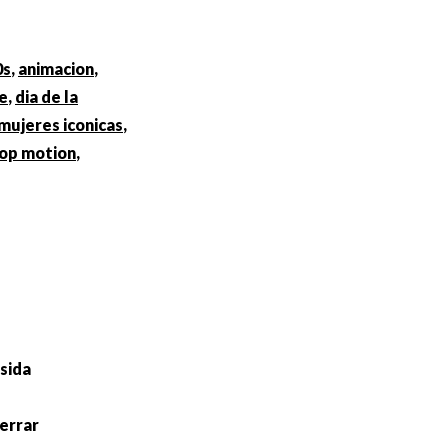
0s
,
animacion
,
e
,
dia de la
mujeres iconicas
,
op motion
,
osida
errar