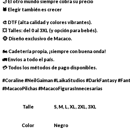
🌙 El otro mundo siempre cobra su precio
🕷️ Elegir también es crecer
🎨 DTF (alta calidad y colores vibrantes).
💥 Talles: del 0 al 3XL (y opción para bebés).
🐵 Diseño exclusivo de Macaco.
🏍️ Cadetería propia, ¡siempre con buena onda!
🚛 Envíos a todo el país.
💳 Todos los métodos de pago disponibles.
#Coraline #NeilGaiman #LaikaStudios #DarkFantasy #Fa
#MacacoPilchas #MacacoFigurasInnecesarias
Talle
S, M, L, XL, 2XL, 3XL
Color
Negro