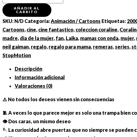
"Coraline:
AÑADIR AL
CARRITO
Careful
SKU:
N/D
Categoría:
Animación / Cartoons
Etiquetas:
200
What
Cartoons
,
cine
,
cine fantastico
,
coleccion coraline
,
Coralin
You
madre
,
dia de la mujer
,
fan
,
Laika
,
mamas con onda
,
mujer
,
Wish
neil gaiman
,
regalo
,
regalo para mama
,
remeras
,
series
,
st
For"
StopMotion
cantidad
Descripción
Información adicional
Valoraciones (0)
⚠️ No todos los deseos vienen sin consecuencias
🧵 A veces lo que parece mejor es solo una trampa bien c
👁️ Dos caras, un mismo deseo
🪡 La curiosidad abre puertas que no siempre se pueden c