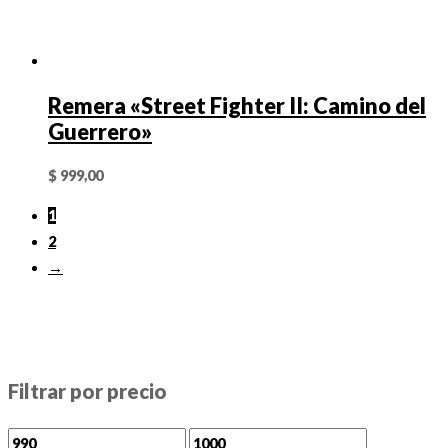
Remera «Street Fighter II: Camino del
Guerrero»
$
999,00
1
2
→
Filtrar por precio
P
P