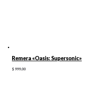
Remera «Oasis: Supersonic»
$
999,00