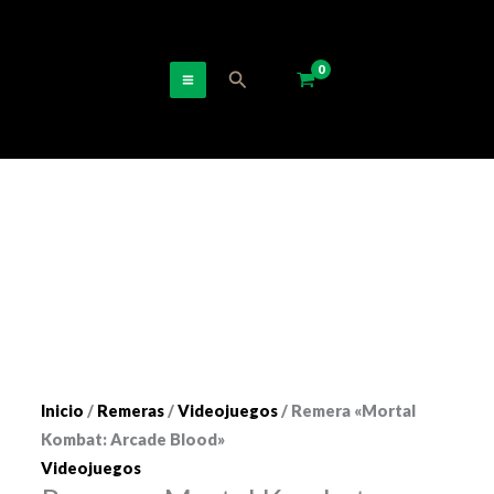
Ir
al
contenido
Buscar
Inicio
/
Remeras
/
Videojuegos
/ Remera «Mortal
Kombat: Arcade Blood»
Videojuegos