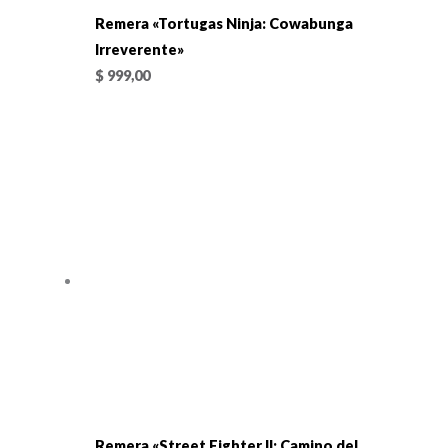
Remera «Tortugas Ninja: Cowabunga
Irreverente»
$
999,00
Remera «Street Fighter II: Camino del