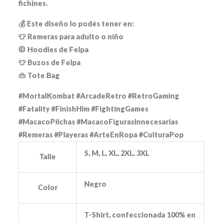
fichines.
💰 Este diseño lo podés tener en:
👕 Remeras para adulto o niño
🧥 Hoodies de Felpa
👕 Buzos de Felpa
👜 Tote Bag
#MortalKombat #ArcadeRetro #RetroGaming
#Fatality #FinishHim #FightingGames
#MacacoPilchas #MacacoFigurasInnecesarias
#Remeras #Playeras #ArteEnRopa #CulturaPop
S, M, L, XL, 2XL, 3XL
Talle
Negro
Color
T-Shirt, confeccionada 100% en