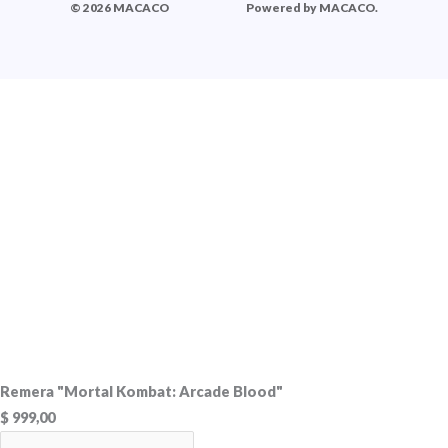
© 2026 MACACO
Powered by MACACO.
Remera "Mortal Kombat: Arcade Blood"
$
999,00
Remera