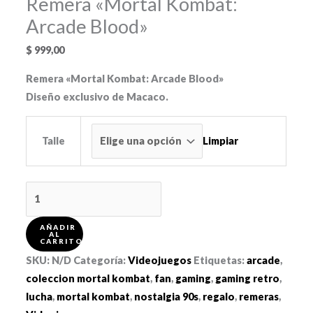
Remera «Mortal Kombat:
Arcade Blood»
$
999,00
Remera «Mortal Kombat: Arcade Blood»
Diseño exclusivo de Macaco.
Limpiar
Talle
Remera
"Mortal
Kombat:
AÑADIR
AL
CARRITO
Arcade
SKU:
N/D
Categoría:
Videojuegos
Etiquetas:
arcade
,
Blood"
coleccion mortal kombat
,
fan
,
gaming
,
gaming retro
,
cantidad
lucha
,
mortal kombat
,
nostalgia 90s
,
regalo
,
remeras
,