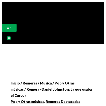
Ir
al
contenido
Buscar
Inicio
/
Remeras
/
Música
/
Pop y Otras
músicas
/ Remera «Daniel Johnston: La que usaba
el Curco»
Pop y Otras músicas
,
Remeras Destacadas