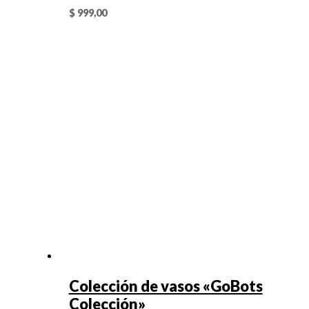
$
999,00
Colección de vasos «GoBots
Colección»