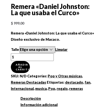
Remera «Daniel Johnston:
La que usaba el Curco»
$
999,00
Remera «Daniel Johnston: La que usaba el Curco»
Diseño exclusivo de Macaco.
Talle
Limpiar
Remera
"Daniel
AÑADIR
AL
Johnston:
CARRITO
La
SKU:
N/D
Categorías:
Pop y Otras músicas
,
que
Remeras Destacadas
Etiquetas:
destacado
,
fan
,
usaba
Internacional
,
musica
,
Pop
,
regalo
,
remeras
el
Descripción
Curco"
Información adicional
cantidad