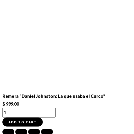
Remera "Daniel Johnston: La que usaba el Curco"
$
999,00
Remera
"Daniel
ADD TO CART
Johnston: