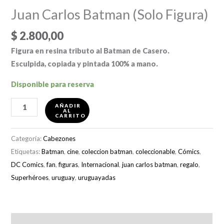
Juan Carlos Batman (Solo Figura)
$
2.800,00
Figura en resina tributo al Batman de Casero.
Esculpida, copiada y pintada 100% a mano.
Disponible para reserva
Juan
AÑADIR
AL
Carlos
CARRITO
Batman
Categoría:
Cabezones
(Solo
Etiquetas:
Batman
,
cine
,
coleccion batman
,
coleccionable
,
Cómics
,
Figura)
DC Comics
,
fan
,
figuras
,
Internacional
,
juan carlos batman
,
regalo
,
cantidad
Superhéroes
,
uruguay
,
uruguayadas
Descripción