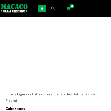
Ir
Buscar
al
contenido
Inicio
/
Figuras
/
Cabezones
/ Juan Carlos Batman (Solo
Figura)
Cabezones