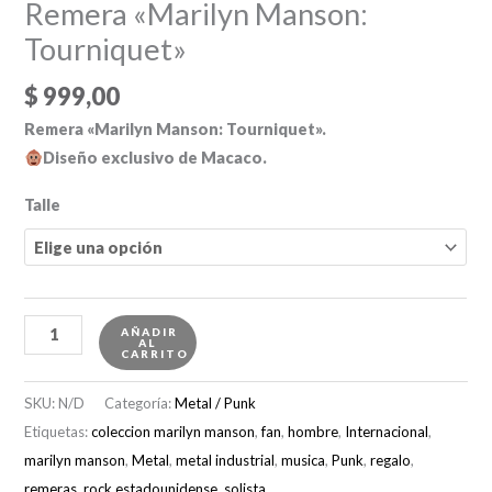
Remera «Marilyn Manson:
Tourniquet»
$
999,00
Remera «Marilyn Manson: Tourniquet».
Diseño exclusivo de Macaco.
Talle
Remera
AÑADIR
AL
"Marilyn
CARRITO
Manson:
SKU:
N/D
Categoría:
Metal / Punk
Tourniquet"
Etiquetas:
coleccion marilyn manson
,
fan
,
hombre
,
Internacional
,
cantidad
marilyn manson
,
Metal
,
metal industrial
,
musica
,
Punk
,
regalo
,
remeras
,
rock estadounidense
,
solista