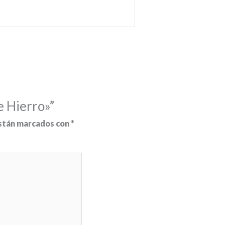
e Hierro»”
están marcados con
*