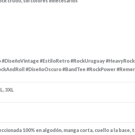
ock crudo, sin colores innecesarios
o #DiseñoVintage #EstiloRetro #RockUruguay #HeavyRoc
ckAndRoll #DiseñoOscuro #BandTee #RockPower #Remera
XL, 3XL
eccionada 100% en algodón, manga corta, cuello a la base, 