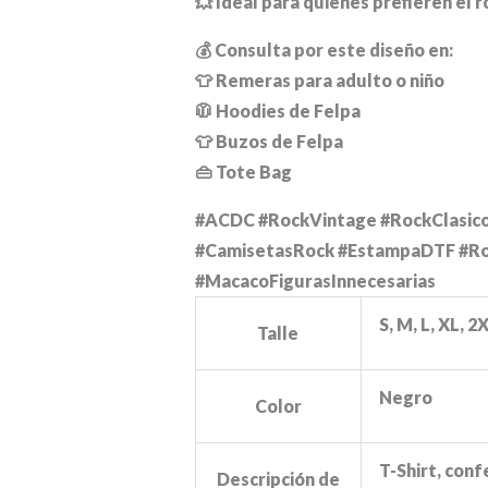
💥 Ideal para quienes prefieren el r
💰 Consulta por este diseño en:
👕 Remeras para adulto o niño
🧥 Hoodies de Felpa
👕 Buzos de Felpa
👜 Tote Bag
#ACDC #RockVintage #RockClasic
#CamisetasRock #EstampaDTF #Ro
#MacacoFigurasInnecesarias
S, M, L, XL, 2
Talle
Negro
Color
T-Shirt, conf
Descripción de