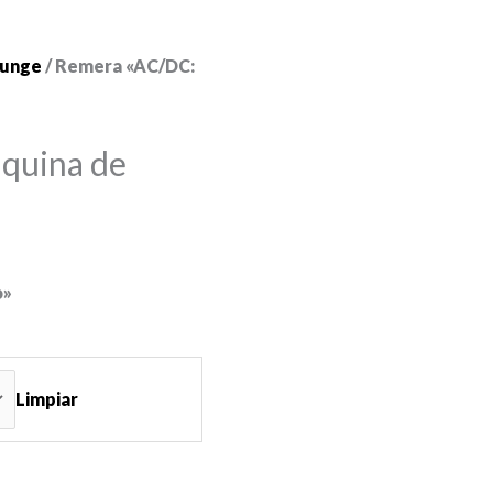
runge
/ Remera «AC/DC:
quina de
o»
Limpiar