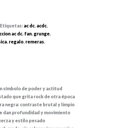
Etiquetas:
ac dc
,
acdc
,
ccion ac dc
,
fan
,
grunge
,
ica
,
regalo
,
remeras
,
n símbolo de poder y actitud
stado que grita rock de otra época
 negra: contraste brutal y limpio
le dan profundidad y movimiento
uerza y estilo pesado