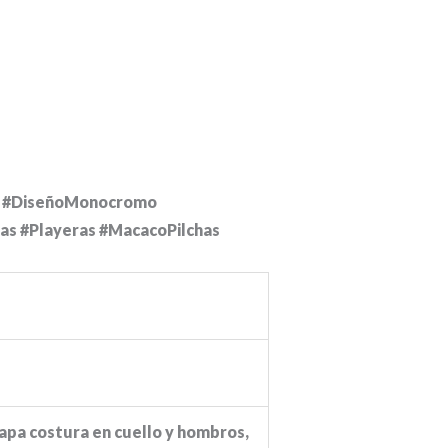
k #DiseñoMonocromo
s #Playeras #MacacoPilchas
tapa costura en cuello y hombros,