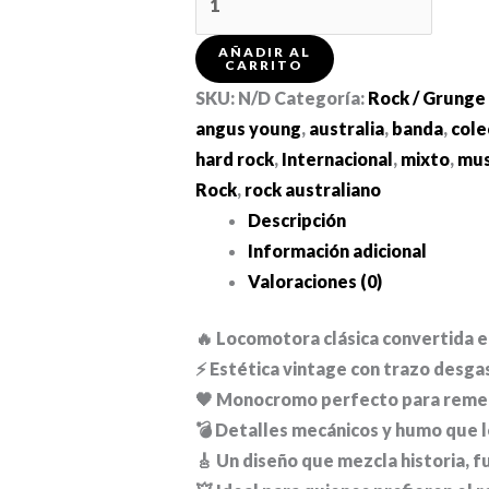
"AC/DC:
Máquina
AÑADIR AL
CARRITO
de
SKU:
N/D
Categoría:
Rock / Grunge
Hierro"
angus young
,
australia
,
banda
,
cole
cantidad
hard rock
,
Internacional
,
mixto
,
mus
Rock
,
rock australiano
Descripción
Información adicional
Valoraciones (0)
🔥 Locomotora clásica convertida e
⚡ Estética vintage con trazo desga
🖤 Monocromo perfecto para remera
💣 Detalles mecánicos y humo que 
🎸 Un diseño que mezcla historia, f