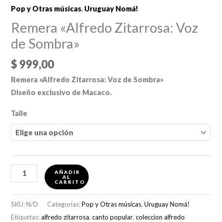
Pop y Otras músicas
,
Uruguay Nomá!
Remera «Alfredo Zitarrosa: Voz
de Sombra»
$
999,00
Remera «Alfredo Zitarrosa: Voz de Sombra»
Diseño exclusivo de Macaco.
Talle
Remera
AÑADIR
AL
"Alfredo
CARRITO
Zitarrosa:
SKU:
N/D
Categorías:
Pop y Otras músicas
,
Uruguay Nomá!
Voz
Etiquetas:
alfredo zitarrosa
,
canto popular
,
coleccion alfredo
de