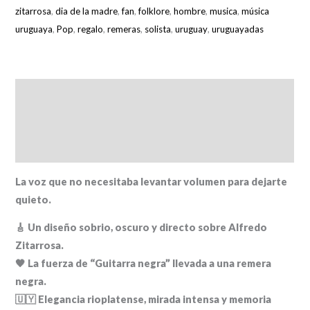
zitarrosa
,
dia de la madre
,
fan
,
folklore
,
hombre
,
musica
,
música
Sombra"
uruguaya
,
Pop
,
regalo
,
remeras
,
solista
,
uruguay
,
uruguayadas
cantidad
Descripción
Información adicional
Valoraciones (0)
La voz que no necesitaba levantar volumen para dejarte
quieto.
🎸 Un diseño sobrio, oscuro y directo sobre Alfredo
Zitarrosa.
🖤 La fuerza de “Guitarra negra” llevada a una remera
negra.
🇺🇾 Elegancia rioplatense, mirada intensa y memoria