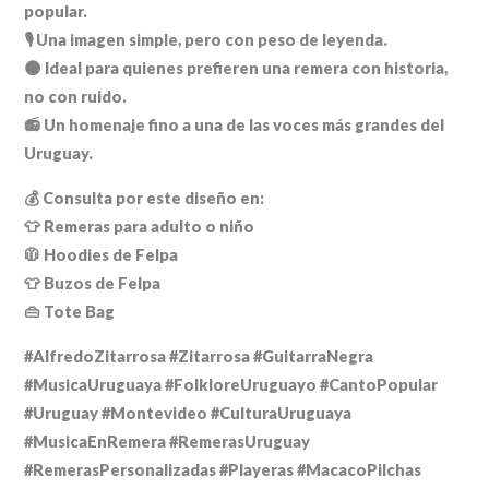
popular.
🎙️ Una imagen simple, pero con peso de leyenda.
🌑 Ideal para quienes prefieren una remera con historia,
no con ruido.
📻 Un homenaje fino a una de las voces más grandes del
Uruguay.
💰 Consulta por este diseño en:
👕 Remeras para adulto o niño
🧥 Hoodies de Felpa
👕 Buzos de Felpa
👜 Tote Bag
#AlfredoZitarrosa #Zitarrosa #GuitarraNegra
#MusicaUruguaya #FolkloreUruguayo #CantoPopular
#Uruguay #Montevideo #CulturaUruguaya
#MusicaEnRemera #RemerasUruguay
#RemerasPersonalizadas #Playeras #MacacoPilchas