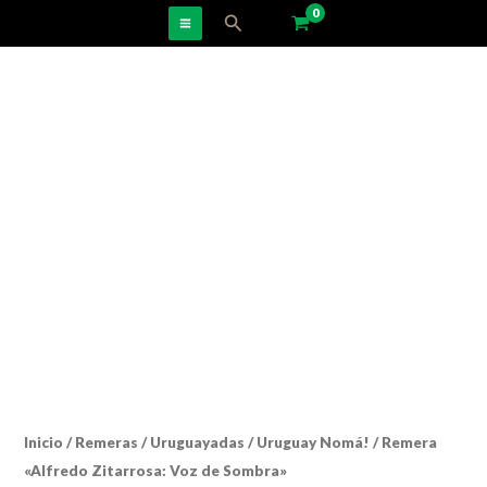
Ir
Buscar
al
contenido
Inicio
/
Remeras
/
Uruguayadas
/
Uruguay Nomá!
/ Remera
«Alfredo Zitarrosa: Voz de Sombra»