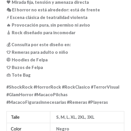
🖤 Mirada fija, tensión y amenaza directa
🎭 El horror no está alrededor: está de frente
⚡ Escena clásica de teatralidad violenta
🔥 Provocación pura, sin permiso ni aviso
🎸 Rock diseñado para incomodar
💰 Consulta por este diseño en:
👕 Remeras para adulto o niño
🧥 Hoodies de Felpa
👕 Buzos de Felpa
👜 Tote Bag
#ShockRock #HorrorRock #RockClasico #TerrorVisual
#GlamHorror #MacacoPilchas
#MacacoFigurasInnecesarias #Remeras #Playeras
Talle
S, M, L, XL, 2XL, 3XL
Color
Negro