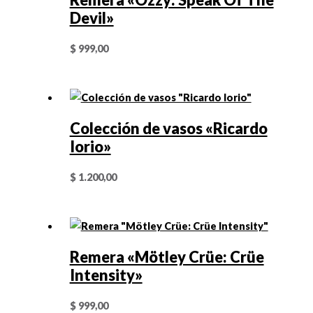
Devil»
$
999,00
Colección de vasos «Ricardo
Iorio»
$
1.200,00
Remera «Mötley Crüe: Crüe
Intensity»
$
999,00