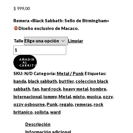
$
999,00
Remera «Black Sabbath: Sello de Birmingham»
Diseño exclusivo de Macaco.
Talle
Limpiar
Remera
"Black
AÑADIR
AL
Sabbath:
CARRITO
Sello
SKU:
N/D
Categoría:
Metal / Punk
Etiquetas:
de
banda
,
black sabbath
,
buttler
,
coleccion black
Birmingham"
sabbath
,
fan
,
hard rock
,
heavy metal
,
hombre
,
cantidad
Internacional
,
iommy
,
Metal
,
mixto
,
musica
,
ozzy
,
ozzy osbourne
,
Punk
,
regalo
,
remeras
,
rock
britanico
,
solista
,
ward
Descripción
Información adicional