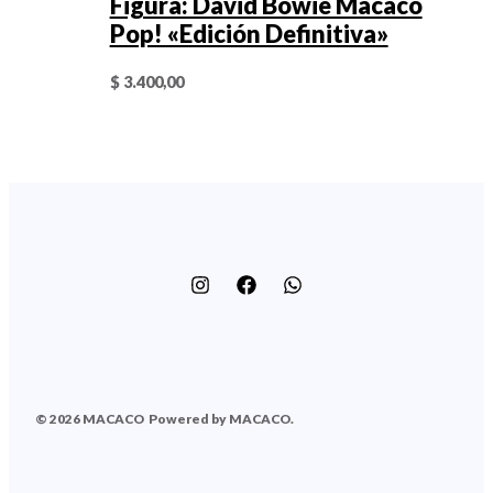
Figura: David Bowie Macaco
Pop! «Edición Definitiva»
$
3.400,00
© 2026 MACACO
Powered by MACACO.