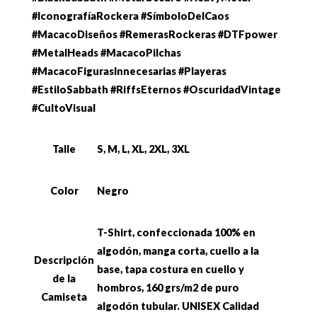
#IconografíaRockera #SímboloDelCaos
#MacacoDiseños #RemerasRockeras #DTFpower
#MetalHeads #MacacoPilchas
#MacacoFigurasInnecesarias #Playeras
#EstiloSabbath #RiffsEternos #OscuridadVintage
#CultoVisual
Talle
S, M, L, XL, 2XL, 3XL
Color
Negro
T-Shirt, confeccionada 100% en
algodón, manga corta, cuello a la
Descripción
base, tapa costura en cuello y
de la
hombros, 160 grs/m2 de puro
Camiseta
algodón tubular. UNISEX Calidad