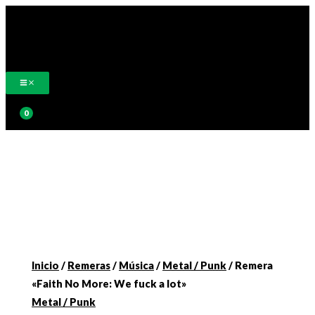
Ir
al
contenido
Buscar
Inicio
/
Remeras
/
Música
/
Metal / Punk
/ Remera
«Faith No More: We fuck a lot»
Metal / Punk