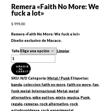
Remera «Faith No More: We
fuck a lot»
$
999,00
Remera «Faith No More: We fuck a lot»
Diseño exclusivo de Macaco.
Talle
Limpiar
Remera
"Faith
AÑADIR
AL
No
CARRITO
More:
SKU:
N/D
Categoría:
Metal / Punk
Etiquetas:
We
banda
,
coleccion faith no more
,
faith no more
,
fan
,
fuck
funk metal
,
Internacional
,
Metal
,
metal
a
alternativo
,
mike patton
,
mixto
,
musica
,
Punk
,
lot"
regalo
,
remeras
,
rock alternativo
,
rock
cantidad
estadounidense
,
rock experimental