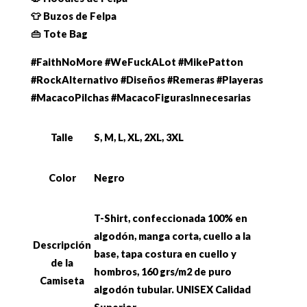
👕 Buzos de Felpa
👜 Tote Bag
#FaithNoMore #WeFuckALot #MikePatton
#RockAlternativo #Diseños #Remeras #Playeras
#MacacoPilchas #MacacoFigurasInnecesarias
Talle
S, M, L, XL, 2XL, 3XL
Color
Negro
T-Shirt, confeccionada 100% en
algodón, manga corta, cuello a la
Descripción
base, tapa costura en cuello y
de la
hombros, 160 grs/m2 de puro
Camiseta
algodón tubular. UNISEX Calidad