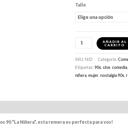
Talle
Remera
AÑADIR AL
CARRITO
"La
Niñera"
SKU:
N/D
Categoría:
Come
cantidad
Etiquetas:
90s
,
cine
,
comedia
niñera
,
mujer
,
nostalgia 90s
,
l
Valoraciones (0)
 los 90 “La Niñera”, esta remera es perfecta para vos!