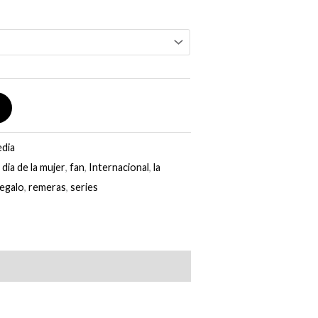
dia
,
dia de la mujer
,
fan
,
Internacional
,
la
regalo
,
remeras
,
series