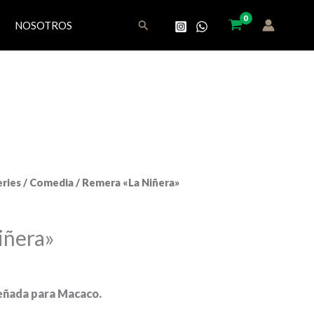
Buscar
NOSOTROS
eries
/
Comedia
/ Remera «La Niñera»
iñera»
eñada para Macaco.