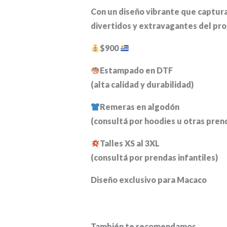
Con un diseño vibrante que captura 
divertidos y extravagantes del pr
$900
Estampado en DTF
(alta calidad y durabilidad)
Remeras en algodón
(consultá por hoodies u otras pren
Talles XS al 3XL
(consultá por prendas infantiles)
Diseño exclusivo para Macaco
También te recomendamos…