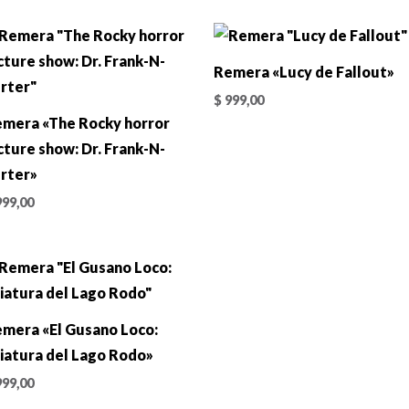
Remera «Lucy de Fallout»
$
999,00
mera «The Rocky horror
cture show: Dr. Frank-N-
rter»
99,00
mera «El Gusano Loco:
iatura del Lago Rodo»
99,00