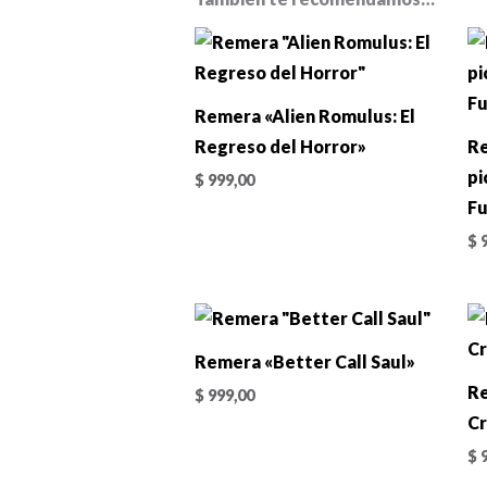
Remera «Alien Romulus: El
Regreso del Horror»
Re
pi
$
999,00
Fu
$
9
Remera «Better Call Saul»
Re
$
999,00
Cr
$
9