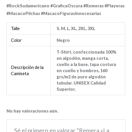
#RockSudamericano #GraficaOscura #Remeras #Playeras
#MacacoPilchas #MacacoFigurasInnecesarias
Talle
S, M, L, XL, 2XL, 3XL
Color
Negro
T-Shirt, confeccionada 100%
en algodón, manga corta,
cuello a la base, tapa costura
Descripción de la
en cuello y hombros, 160
Camiseta
grs/m2 de puro algodón
tubular. UNISEX Calidad
Superior.
No hay valoraciones aún.
Sé el primero en valorar “Remera «La