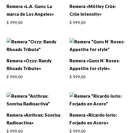
Remera «L.A. Guns: La
Remera «Mötley Crüe:
marca de Los Angeles»
Crüe Intensity»
$
999,00
$
999,00
Remera «Ozzy: Randy
Remera «Guns N´ Roses:
Rhoads Tribute»
Appetite for style»
$
999,00
$
999,00
Remera «Anthrax: Sonrisa
Remera «Ricardo Iorio:
Radioactiva»
Forjado en Acero»
$
999,00
$
999,00