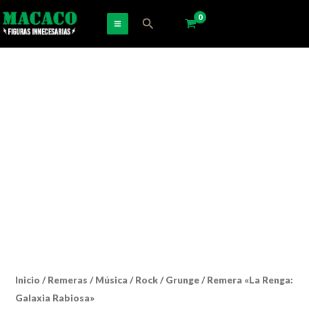
Ir
Buscar
al
contenido
Inicio
/
Remeras
/
Música
/
Rock / Grunge
/ Remera «La Renga:
Galaxia Rabiosa»