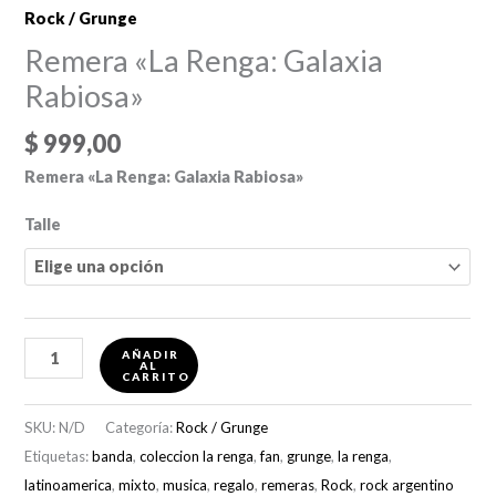
Rock / Grunge
Remera «La Renga: Galaxia
Rabiosa»
$
999,00
Remera «La Renga: Galaxia Rabiosa»
Talle
Remera
AÑADIR
AL
"La
CARRITO
Renga:
SKU:
N/D
Categoría:
Rock / Grunge
Galaxia
Etiquetas:
banda
,
coleccion la renga
,
fan
,
grunge
,
la renga
,
Rabiosa"
latinoamerica
,
mixto
,
musica
,
regalo
,
remeras
,
Rock
,
rock argentino
cantidad