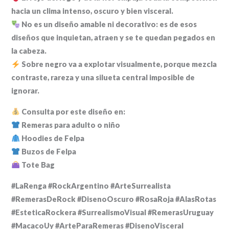
hacia un clima intenso, oscuro y bien visceral.
No es un diseño amable ni decorativo: es de esos
diseños que inquietan, atraen y se te quedan pegados en
la cabeza.
Sobre negro va a explotar visualmente, porque mezcla
contraste, rareza y una silueta central imposible de
ignorar.
Consulta por este diseño en:
Remeras para adulto o niño
Hoodies de Felpa
Buzos de Felpa
Tote Bag
#LaRenga #RockArgentino #ArteSurrealista
#RemerasDeRock #DisenoOscuro #RosaRoja #AlasRotas
#EsteticaRockera #SurrealismoVisual #RemerasUruguay
#MacacoUy #ArteParaRemeras #DisenoVisceral