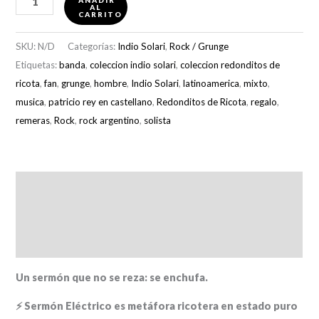
AL
"Redonditos
CARRITO
de
SKU:
N/D
Categorías:
Indio Solari
,
Rock / Grunge
Ricota:
Etiquetas:
banda
,
coleccion indio solari
,
coleccion redonditos de
Sermón
ricota
,
fan
,
grunge
,
hombre
,
Indio Solari
,
latinoamerica
,
mixto
,
Eléctrico"
musica
,
patricio rey en castellano
,
Redonditos de Ricota
,
regalo
,
cantidad
remeras
,
Rock
,
rock argentino
,
solista
Descripción
Información adicional
Valoraciones (0)
Un sermón que no se reza: se enchufa.
⚡ Sermón Eléctrico es metáfora ricotera en estado puro