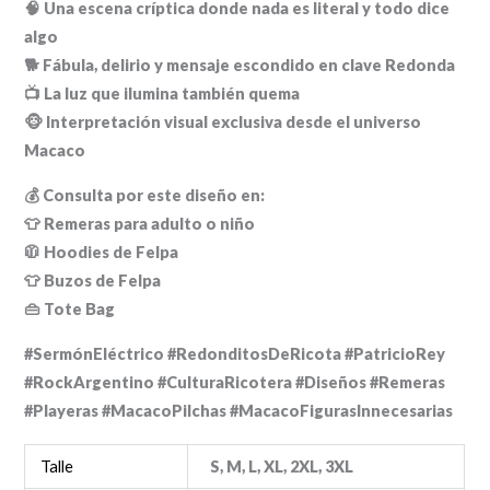
🧠 Una escena críptica donde nada es literal y todo dice
algo
🐕 Fábula, delirio y mensaje escondido en clave Redonda
📺 La luz que ilumina también quema
🐵 Interpretación visual exclusiva desde el universo
Macaco
💰 Consulta por este diseño en:
👕 Remeras para adulto o niño
🧥 Hoodies de Felpa
👕 Buzos de Felpa
👜 Tote Bag
#SermónEléctrico #RedonditosDeRicota #PatricioRey
#RockArgentino #CulturaRicotera #Diseños #Remeras
#Playeras #MacacoPilchas #MacacoFigurasInnecesarias
Talle
S, M, L, XL, 2XL, 3XL