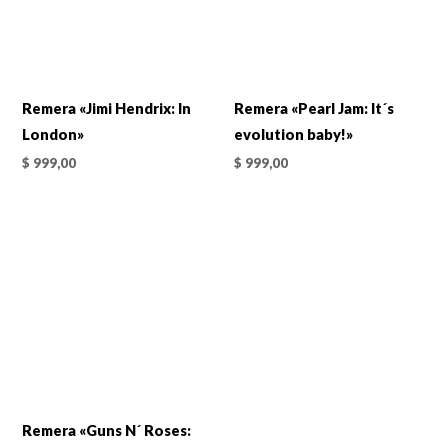
Remera «Jimi Hendrix: In
Remera «Pearl Jam: It´s
London»
evolution baby!»
$
999,00
$
999,00
Remera «Guns N´ Roses: