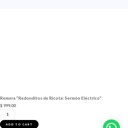
Remera "Redonditos de Ricota: Sermón Eléctrico"
$
999,00
Remera
"Redonditos
ADD TO CART
de