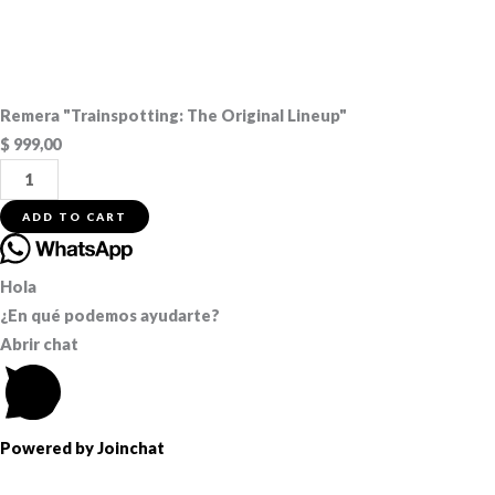
Remera "Trainspotting: The Original Lineup"
$
999,00
Remera
"Trainspotting:
ADD TO CART
The
Original
Hola
Lineup"
¿En qué podemos ayudarte?
cantidad
Abrir chat
Powered by
Joinchat