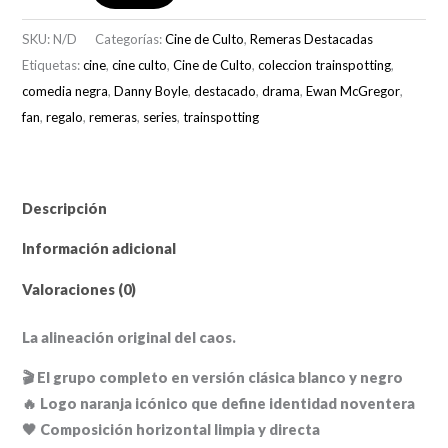
The
SKU:
N/D
Categorías:
Cine de Culto
,
Remeras Destacadas
Original
Etiquetas:
cine
,
cine culto
,
Cine de Culto
,
coleccion trainspotting
,
Lineup"
comedia negra
,
Danny Boyle
,
destacado
,
drama
,
Ewan McGregor
,
cantidad
fan
,
regalo
,
remeras
,
series
,
trainspotting
Descripción
Información adicional
Valoraciones (0)
La alineación original del caos.
🎬 El grupo completo en versión clásica blanco y negro
🔥 Logo naranja icónico que define identidad noventera
🖤 Composición horizontal limpia y directa