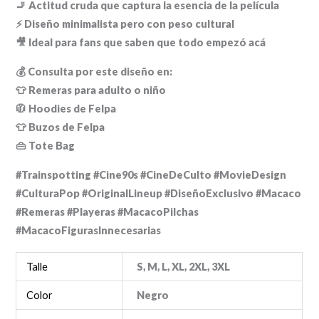
🚬 Actitud cruda que captura la esencia de la película
⚡ Diseño minimalista pero con peso cultural
🎥 Ideal para fans que saben que todo empezó acá
💰 Consulta por este diseño en:
👕 Remeras para adulto o niño
🧥 Hoodies de Felpa
👕 Buzos de Felpa
👜 Tote Bag
#Trainspotting #Cine90s #CineDeCulto #MovieDesign
#CulturaPop #OriginalLineup #DiseñoExclusivo #Macaco
#Remeras #Playeras #MacacoPilchas
#MacacoFigurasInnecesarias
Talle
S, M, L, XL, 2XL, 3XL
Color
Negro