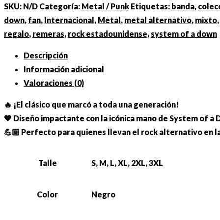
SKU:
N/D
Categoría:
Metal / Punk
Etiquetas:
banda
,
colec
A
down
,
fan
,
Internacional
,
Metal
,
metal alternativo
,
mixto
Down:
regalo
,
remeras
,
rock estadounidense
,
system of a down
Mano"
cantidad
Descripción
Información adicional
Valoraciones (0)
🔥 ¡El clásico que marcó a toda una generación!
🖤 Diseño impactante con la icónica mano de System of a 
💪🏼 Perfecto para quienes llevan el rock alternativo en la
Talle
S, M, L, XL, 2XL, 3XL
Color
Negro