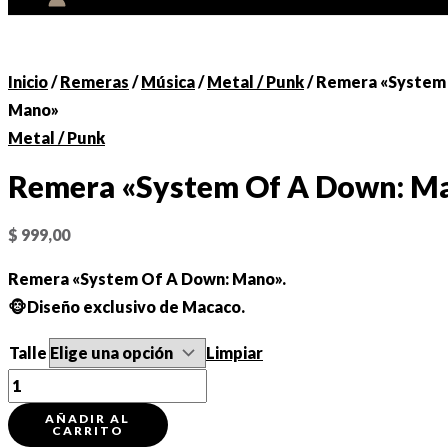
Inicio
/
Remeras
/
Música
/
Metal / Punk
/ Remera «System
Mano»
Metal / Punk
Remera «System Of A Down: M
$
999,00
Remera «System Of A Down: Mano».
🐵Diseño exclusivo de Macaco.
Talle
Limpiar
Remera
"System
AÑADIR AL
CARRITO
Of