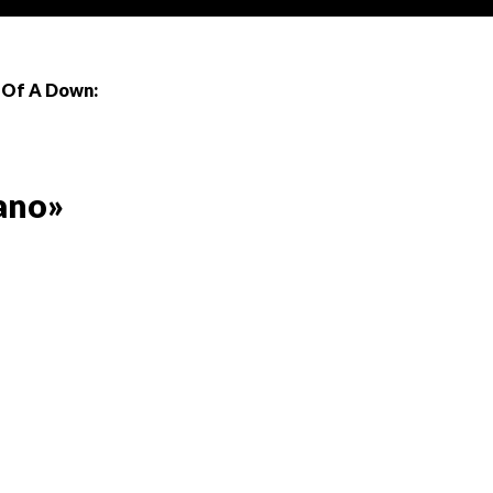
 Of A Down:
ano»