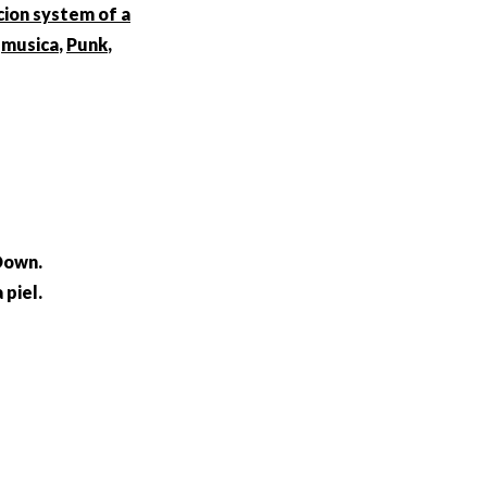
cion system of a
,
musica
,
Punk
,
Down.
 piel.