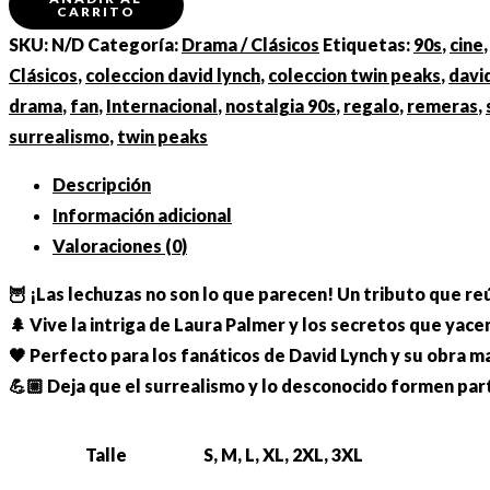
CARRITO
Peaks:
SKU:
N/D
Categoría:
Drama / Clásicos
Etiquetas:
90s
,
cine
Las
Clásicos
,
coleccion david lynch
,
coleccion twin peaks
,
davi
Lechuzas
drama
,
fan
,
Internacional
,
nostalgia 90s
,
regalo
,
remeras
,
Observan"
surrealismo
,
twin peaks
cantidad
Descripción
Información adicional
Valoraciones (0)
🦉 ¡Las lechuzas no son lo que parecen! Un tributo que reú
🌲 Vive la intriga de Laura Palmer y los secretos que yace
🖤 Perfecto para los fanáticos de David Lynch y su obra m
💪🏼 Deja que el surrealismo y lo desconocido formen part
Talle
S, M, L, XL, 2XL, 3XL