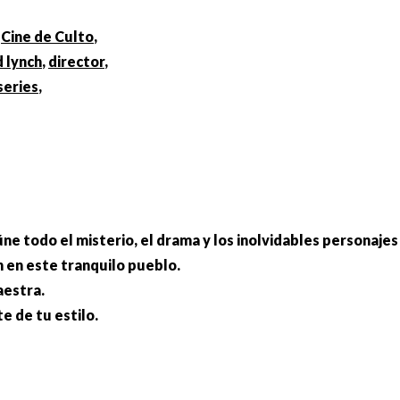
,
Cine de Culto
,
d lynch
,
director
,
series
,
ne todo el misterio, el drama y los inolvidables personajes
n en este tranquilo pueblo.
aestra.
e de tu estilo.