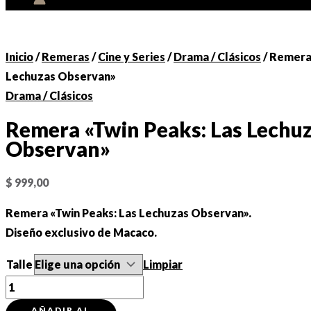
Inicio
/
Remeras
/
Cine y Series
/
Drama / Clásicos
/ Remera
Lechuzas Observan»
Drama / Clásicos
Remera «Twin Peaks: Las Lechu
Observan»
$
999,00
Remera «Twin Peaks: Las Lechuzas Observan».
Diseño exclusivo de Macaco.
Talle
Limpiar
Remera
"Twin
AÑADIR AL