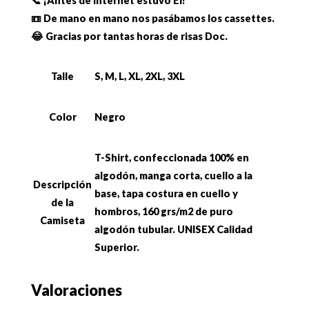
📞 ¡Antes de internet estuvo Él!
📼 De mano en mano nos pasábamos los cassettes.
😂 Gracias por tantas horas de risas Doc.
Talle
S, M, L, XL, 2XL, 3XL
Color
Negro
T-Shirt, confeccionada 100% en
algodón, manga corta, cuello a la
Descripción
base, tapa costura en cuello y
de la
hombros, 160 grs/m2 de puro
Camiseta
algodón tubular. UNISEX Calidad
Superior.
Valoraciones