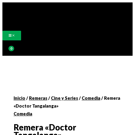
Ir
al
contenido
Buscar
Inicio
/
Remeras
/
Cine y Series
/
Comedia
/ Remera
«Doctor Tangalanga»
Comedia
Remera «Doctor