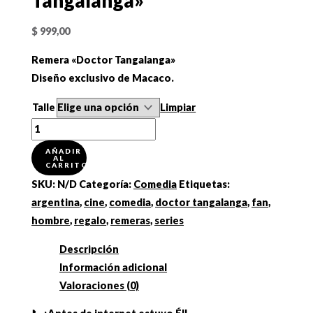
Tangalanga»
$
999,00
Remera «Doctor Tangalanga»
Diseño exclusivo de Macaco.
Talle
Limpiar
Remera
"Doctor
AÑADIR
AL
Tangalanga"
CARRITO
cantidad
SKU:
N/D
Categoría:
Comedia
Etiquetas:
argentina
,
cine
,
comedia
,
doctor tangalanga
,
fan
,
hombre
,
regalo
,
remeras
,
series
Descripción
Información adicional
Valoraciones (0)