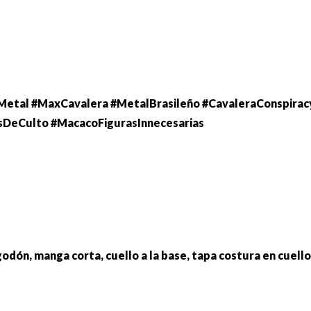
etal #MaxCavalera #MetalBrasileño #CavaleraConspiracy
sDeCulto #MacacoFigurasInnecesarias
godón, manga corta, cuello a la base, tapa costura en cuel