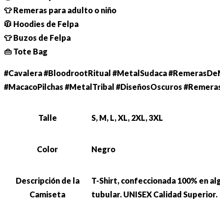
👕 Remeras para adulto o niño
🧥 Hoodies de Felpa
👕 Buzos de Felpa
👜 Tote Bag
#Cavalera #BloodrootRitual #MetalSudaca #RemerasDeM
#MacacoPilchas #MetalTribal #DiseñosOscuros #Remera
Talle
S, M, L, XL, 2XL, 3XL
Color
Negro
Descripción de la
T-Shirt, confeccionada 100% en al
Camiseta
tubular. UNISEX Calidad Superior.