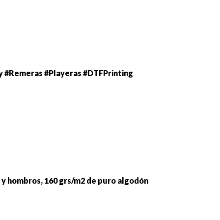
 #Remeras #Playeras #DTFPrinting
lo y hombros, 160 grs/m2 de puro algodón