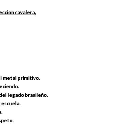
eccion cavalera
,
l metal primitivo.
reciendo.
 del legado brasileño.
a escuela.
o.
speto.