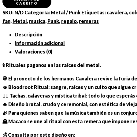
CARRITO
Bloodroot
SKU:
N/D
Categoría:
Metal / Punk
Etiquetas:
cavalera
,
col
Ritual"
fan
,
Metal
,
musica
,
Punk
,
regalo
,
remeras
cantidad
Descripción
Información adicional
Valoraciones (0)
🕯 Rituales paganos en las raíces del metal.
💀 El proyecto de los hermanos Cavalera revive la furia de
🧫 Bloodroot Ritual: sangre, raíces y un culto que sigue c
🧟‍♂️ Tachas, calaveras y mística tribal: todo lo que esperás
🔥 Diseño brutal, crudo y ceremonial, con estética de viej
🌿 Para quienes saben que la música también es un conjur
🪦 Macaco se une al ritual con esta remera que impone re
💰 Consulta por este diseño en: