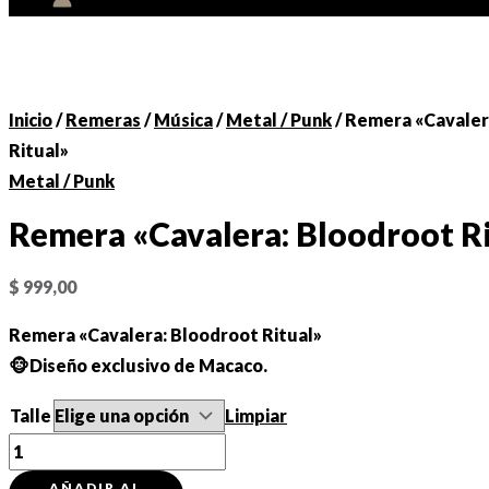
Inicio
/
Remeras
/
Música
/
Metal / Punk
/ Remera «Cavaler
Ritual»
Metal / Punk
Remera «Cavalera: Bloodroot Ri
$
999,00
Remera «Cavalera: Bloodroot Ritual»
🐵Diseño exclusivo de Macaco.
Talle
Limpiar
Remera
"Cavalera:
AÑADIR AL