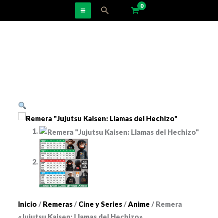
Ir
Buscar
al
contenido
Inicio
/
Remeras
/
Cine y Series
/
Anime
/ Remera
«Jujutsu Kaisen: Llamas del Hechizo»