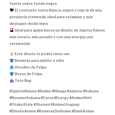
fuerte sobre fondo negro
El contraste entre blanco, negro y rojo le da una
presencia tremenda, ideal para estampar y que
destaque desde lejos
Ideal para quien busca un diseño de Jujutsu Kaisen
más oscuro, más pesado y con una energía casi
ceremonial
Este diseño lo podés tener en:
Remeras para adulto o niño
Hoodies de Felpa
Buzos de Felpa
Tote Bag
#JujutsuKaisen #Anime #Manga #Jujutsu #Sukuna
#RyomenSukuna #CursedEnergy #AnimeShirt
#OtakuStyle #Shonen #AnimeUruguay
#DiseñoAnime #RemerasDeAnime #DarkAnime