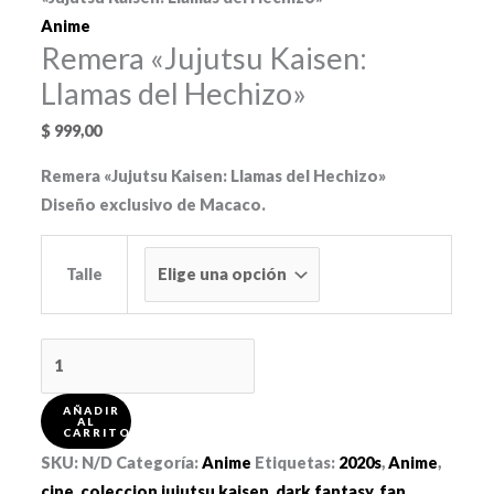
Anime
Remera «Jujutsu Kaisen:
Llamas del Hechizo»
$
999,00
Remera «Jujutsu Kaisen: Llamas del Hechizo»
Diseño exclusivo de Macaco.
Talle
Remera
"Jujutsu
Kaisen:
AÑADIR
AL
CARRITO
Llamas
SKU:
N/D
Categoría:
Anime
Etiquetas:
2020s
,
Anime
,
del
cine
,
coleccion jujutsu kaisen
,
dark fantasy
,
fan
,