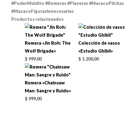
#PoderMaldito #Remeras #Playeras #MacacoPilchas
#MacacoFigurasInnecesarias
Productos relacionados
Remera «Jin Roh: The
Colección de vasos
Wolf Brigade»
«Estudio Ghibli»
$
999,00
$
1.200,00
Remera «Chainsaw
Man: Sangre y Ruido»
$
999,00