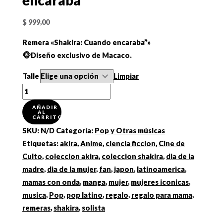
encaraba”
$
999,00
Remera «Shakira: Cuando encaraba”»
🐵Diseño exclusivo de Macaco.
Talle
Limpiar
Remera
"Shakira:
AÑADIR
AL
Cuando
CARRITO
encaraba”
SKU:
N/D
Categoría:
Pop y Otras músicas
cantidad
Etiquetas:
akira
,
Anime
,
ciencia ficcion
,
Cine de
Culto
,
coleccion akira
,
coleccion shakira
,
dia de la
madre
,
dia de la mujer
,
fan
,
japon
,
latinoamerica
,
mamas con onda
,
manga
,
mujer
,
mujeres iconicas
,
musica
,
Pop
,
pop latino
,
regalo
,
regalo para mama
,
remeras
,
shakira
,
solista