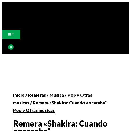
Ir
al
contenido
Buscar
Inicio
/
Remeras
/
Música
/
Pop y Otras
músicas
/ Remera «Shakira: Cuando encaraba”
Pop y Otras músicas
Remera «Shakira: Cuando