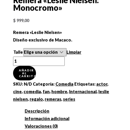
Remera «Leslie Nielsen:
Monocromo»
$
999,00
Remera «Leslie Nielsen»
Diseño exclusivo de Macaco.
Talle
Limpiar
Remera
"Leslie
AÑADIR
AL
Nielsen:
CARRITO
Monocromo"
SKU:
N/D
Categoría:
Comedia
Etiquetas:
actor
,
cantidad
cine
,
comedia
,
fan
,
hombre
,
Internacional
,
leslie
nielsen
,
regalo
,
remeras
,
series
Descripción
Información adicional
Valoraciones (0)