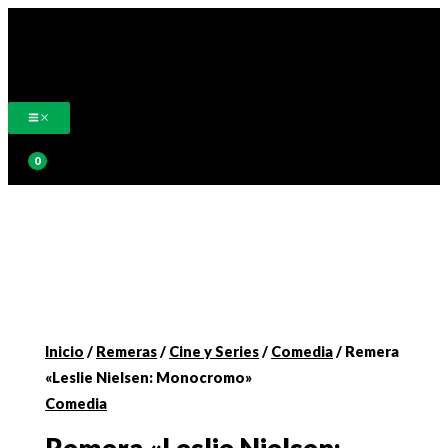
Ir
al
contenido
Buscar
Inicio
/
Remeras
/
Cine y Series
/
Comedia
/ Remera
«Leslie Nielsen: Monocromo»
Comedia