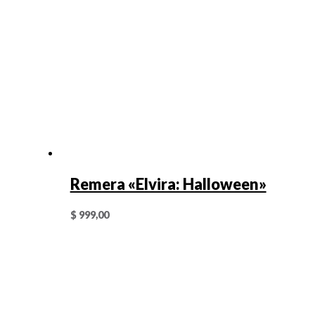
Remera «Elvira: Halloween»
$
999,00