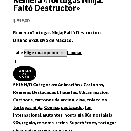
Remera «Tortugas Ninja:
Faltó Destructor»
$
999,00
Remera «Tortugas Ninja; Faltó Destructor»
Diseño exclusivo de Macaco.
Talle
Limpiar
Remera
"Tortugas
AÑADIR
AL
Ninja:
CARRITO
Faltó
SKU:
N/D
Categorías:
Animación / Cartoons
,
Destructor"
Remeras Destacadas
Etiquetas:
80s
,
animacion
,
cantidad
Cartoons
,
cartoons de accion
,
cine
,
coleccion
tortugas ninja
,
Cómics
,
destacado
,
fan
,
Internacional
,
mutantes
,
nostalgia 80s
,
nostalgia
90s
,
regalo
,
remeras
,
series
,
Superhéroes
,
tortugas
ninja
,
universo mutante retro