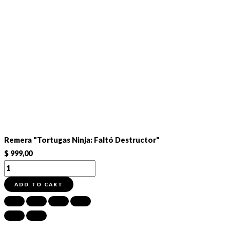
Remera "Tortugas Ninja: Faltó Destructor"
$
999,00
Remera
"Tortugas
ADD TO CART
Ninja:
Faltó
Destructor"