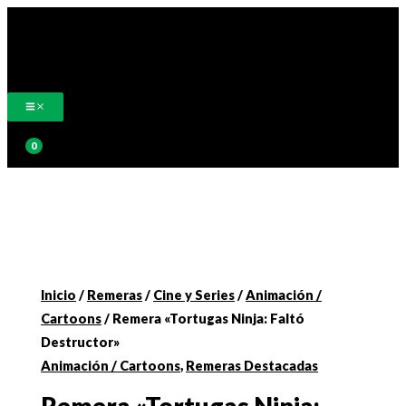
Ir
al
contenido
Buscar
Inicio
/
Remeras
/
Cine y Series
/
Animación /
Cartoons
/ Remera «Tortugas Ninja: Faltó
Destructor»
Animación / Cartoons
,
Remeras Destacadas