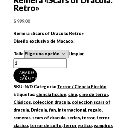
Remera «Scars of Dracula:
Retro»
$
999,00
Remera «Scars of Dracula: Retro»
Diseño exclusivo de Macaco.
Talle
Limpiar
Remera
"Scars
AÑADIR
AL
of
CARRITO
Dracula:
SKU:
N/D
Categoría:
Terror / Ciencia Ficción
Retro"
Etiquetas:
ciencia ficcion
,
cine
,
cine de terror
,
cantidad
Clásicos
,
coleccion dracula
,
coleccion scars of
dracula
,
Drácula
,
fan
,
Internacional
,
regalo
,
remeras
,
scars of dracula
,
series
,
terror
,
terror
clasico
,
terror de culto
,
terror gotico
,
vampiros