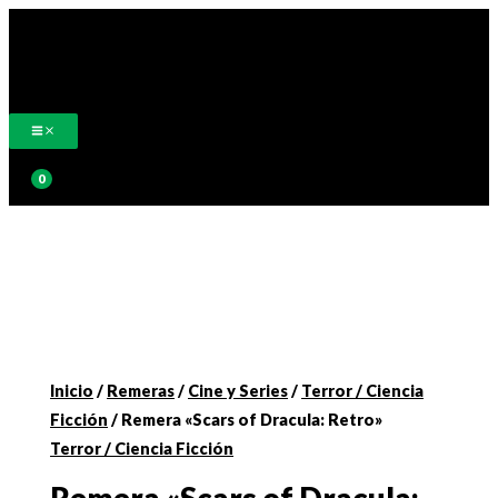
Ir
al
contenido
Buscar
Inicio
/
Remeras
/
Cine y Series
/
Terror / Ciencia
Ficción
/ Remera «Scars of Dracula: Retro»
Terror / Ciencia Ficción