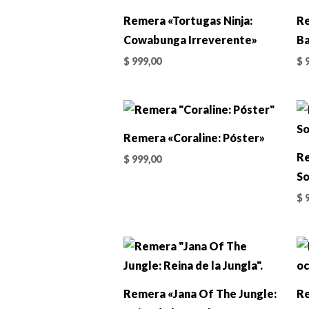
Remera «Tortugas Ninja:
Re
Cowabunga Irreverente»
Ba
$
999,00
$
9
Remera «Coraline: Póster»
R
$
999,00
So
$
9
Remera «Jana Of The Jungle:
Re