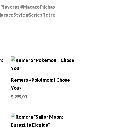
Playeras #MacacoPilchas
acacoStyle #SeriesRetro
Remera «Pokémon: I Chose
You»
$
999,00