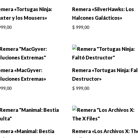
mera «Tortugas Ninja:
Remera «SilverHawks: Los
xter y los Mousers»
Halcones Galácticos»
99,00
$
999,00
emera «MacGyver:
Remera «Tortugas Ninja: Fa
luciones Extremas»
Destructor»
99,00
$
999,00
mera «Manimal: Bestia
Remera «Los Archivos X: Th