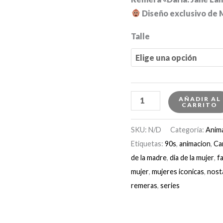
Diseño exclusivo de 
Talle
Remera
AÑADIR AL
CARRITO
"Daria:
Jane
SKU:
N/D
Categoría:
Anim
Lane"
Etiquetas:
90s
,
animacion
,
Ca
cantidad
de la madre
,
dia de la mujer
,
f
mujer
,
mujeres iconicas
,
nost
remeras
,
series