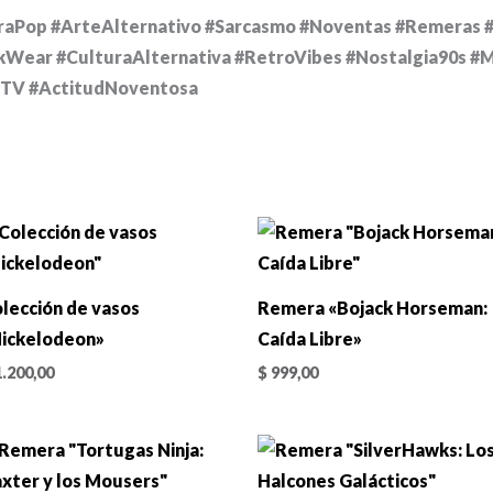
raPop #ArteAlternativo #Sarcasmo #Noventas #Remeras #
kWear #CulturaAlternativa #RetroVibes #Nostalgia90s #M
oMTV #ActitudNoventosa
lección de vasos
Remera «Bojack Horseman:
ickelodeon»
Caída Libre»
.200,00
$
999,00