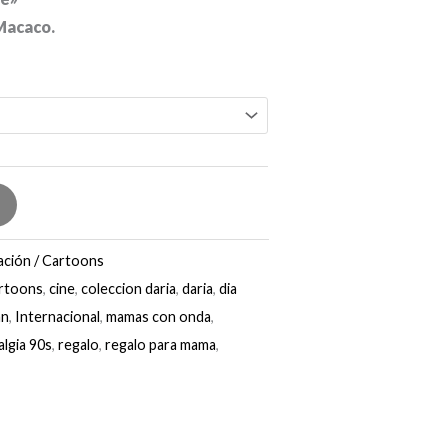
Macaco.
ación / Cartoons
rtoons
,
cine
,
coleccion daria
,
daria
,
dia
an
,
Internacional
,
mamas con onda
,
algia 90s
,
regalo
,
regalo para mama
,