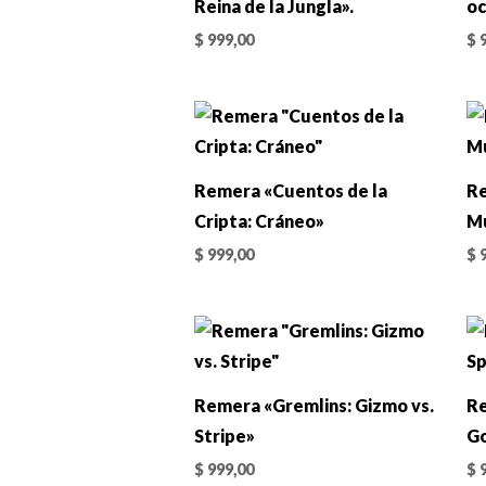
Reina de la Jungla».
oc
$
999,00
$
9
Remera «Cuentos de la
Re
Cripta: Cráneo»
Mu
$
999,00
$
9
Remera «Gremlins: Gizmo vs.
R
Stripe»
G
$
999,00
$
9