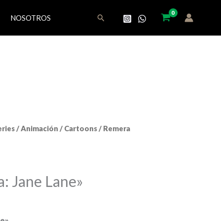
Buscar
NOSOTROS
eries
/
Animación / Cartoons
/ Remera
: Jane Lane»
ne»