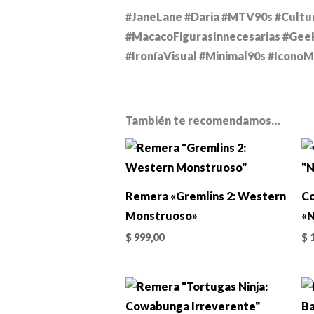
#JaneLane #Daria #MTV90s #Cultu
#MacacoFigurasInnecesarias #Gee
#IroníaVisual #Minimal90s #Icon
También te recomendamos…
Remera «Gremlins 2: Western
Co
Monstruoso»
«N
$
999,00
$
1