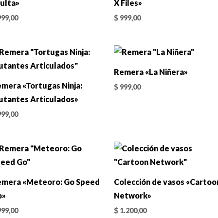
ulta»
X Files»
99,00
$
999,00
Remera «La Niñera»
mera «Tortugas Ninja:
$
999,00
tantes Articulados»
99,00
emera «Meteoro: Go Speed
Colección de vasos «Cartoo
o»
Network»
99,00
$
1.200,00