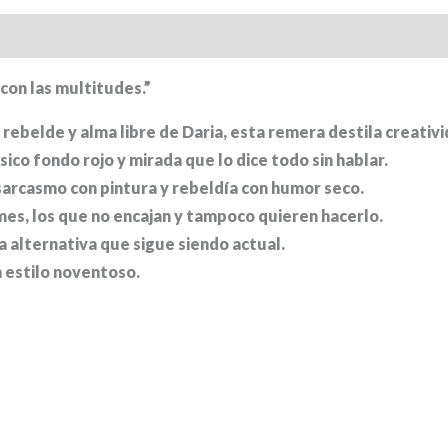
l
Valoraciones (0)
 con las multitudes.”
 rebelde y alma libre de Daria, esta remera destila creativi
sico fondo rojo y mirada que lo dice todo sin hablar.
arcasmo con pintura y rebeldía con humor seco.
mes, los que no encajan y tampoco quieren hacerlo.
ra alternativa que sigue siendo actual.
n estilo noventoso.