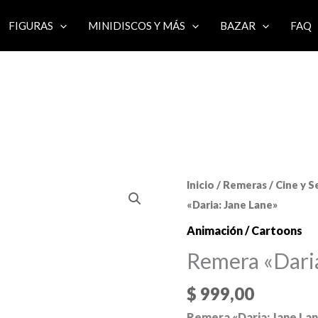
FIGURAS
MINIDISCOS Y MÁS
BAZAR
FAQ
Inicio
/
Remeras
/
Cine y S
«Daria: Jane Lane»
Animación / Cartoons
Remera «Daria
$
999,00
Remera «Daria: Jane La