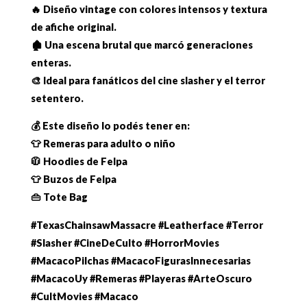
🔥 Diseño vintage con colores intensos y textura
de afiche original.
🏚️ Una escena brutal que marcó generaciones
enteras.
🎨 Ideal para fanáticos del cine slasher y el terror
setentero.
💰 Este diseño lo podés tener en:
👕 Remeras para adulto o niño
🧥 Hoodies de Felpa
👕 Buzos de Felpa
👜 Tote Bag
#TexasChainsawMassacre #Leatherface #Terror
#Slasher #CineDeCulto #HorrorMovies
#MacacoPilchas #MacacoFigurasInnecesarias
#MacacoUy #Remeras #Playeras #ArteOscuro
#CultMovies #Macaco