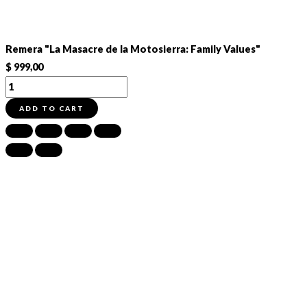
Remera "La Masacre de la Motosierra: Family Values"
$
999,00
Remera
"La
ADD TO CART
Masacre
de
la
Motosierra:
Family
Values"
cantidad