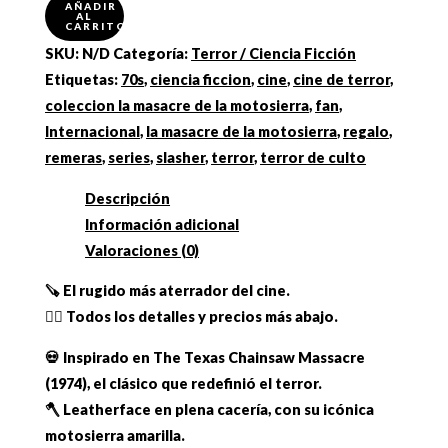
AÑADIR
AL
Masacre
CARRITO
de
SKU:
N/D
Categoría:
Terror / Ciencia Ficción
la
Etiquetas:
70s
,
ciencia ficcion
,
cine
,
cine de terror
,
Motosierra:
coleccion la masacre de la motosierra
,
fan
,
Family
Internacional
,
la masacre de la motosierra
,
regalo
,
Values"
remeras
,
series
,
slasher
,
terror
,
terror de culto
cantidad
Descripción
Información adicional
Valoraciones (0)
🪚 El rugido más aterrador del cine.
👇🏼 Todos los detalles y precios más abajo.
💀 Inspirado en The Texas Chainsaw Massacre
(1974), el clásico que redefinió el terror.
🪓 Leatherface en plena cacería, con su icónica
motosierra amarilla.