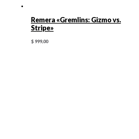
Remera «Gremlins: Gizmo vs.
Stripe»
$
999,00