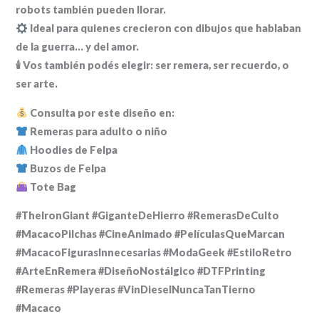
robots también pueden llorar.
Ideal para quienes crecieron con dibujos que hablaban
de la guerra… y del amor.
🕯 Vos también podés elegir: ser remera, ser recuerdo, o
ser arte.
Consulta por este diseño en:
Remeras para adulto o niño
Hoodies de Felpa
Buzos de Felpa
Tote Bag
#TheIronGiant #GiganteDeHierro #RemerasDeCulto
#MacacoPilchas #CineAnimado #PelículasQueMarcan
#MacacoFigurasInnecesarias #ModaGeek #EstiloRetro
#ArteEnRemera #DiseñoNostálgico #DTFPrinting
#Remeras #Playeras #VinDieselNuncaTanTierno
#Macaco