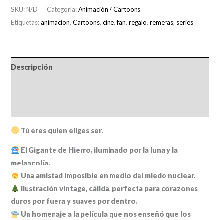
Iron
SKU:
N/D
Categoría:
Animación / Cartoons
Giant:
Etiquetas:
animacion
,
Cartoons
,
cine
,
fan
,
regalo
,
remeras
,
series
El
gigante
de
hierro"
Descripción
cantidad
Información adicional
Valoraciones (0)
Tú eres quien eliges ser.
El Gigante de Hierro, iluminado por la luna y la
melancolía.
Una amistad imposible en medio del miedo nuclear.
Ilustración vintage, cálida, perfecta para corazones
duros por fuera y suaves por dentro.
Un homenaje a la película que nos enseñó que los