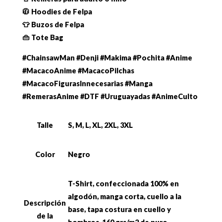
🧥 Hoodies de Felpa
👕 Buzos de Felpa
👜 Tote Bag
#ChainsawMan #Denji #Makima #Pochita #Anime
#MacacoAnime #MacacoPilchas
#MacacoFigurasInnecesarias #Manga
#RemerasAnime #DTF #Uruguayadas #AnimeCulto
Talle
S, M, L, XL, 2XL, 3XL
Color
Negro
T-Shirt, confeccionada 100% en
algodón, manga corta, cuello a la
Descripción
base, tapa costura en cuello y
de la