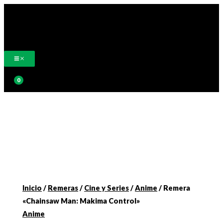
Ir
al
contenido
Buscar
Inicio
/
Remeras
/
Cine y Series
/
Anime
/ Remera
«Chainsaw Man: Makima Control»
Anime