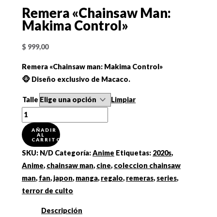
Remera «Chainsaw Man:
Makima Control»
$
999,00
Remera «Chainsaw man: Makima Control»
🐵 Diseño exclusivo de Macaco.
Talle
Limpiar
Remera
"Chainsaw
AÑADIR
AL
Man:
CARRITO
Makima
SKU:
N/D
Categoría:
Anime
Etiquetas:
2020s
,
Control"
Anime
,
chainsaw man
,
cine
,
coleccion chainsaw
cantidad
man
,
fan
,
japon
,
manga
,
regalo
,
remeras
,
series
,
terror de culto
Descripción